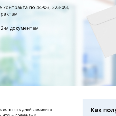
е контракта по
44-ФЗ
,
223-ФЗ
,
трактам
 2-м документам
Как пол
ь есть пять дней с момента
, чтобы получить и