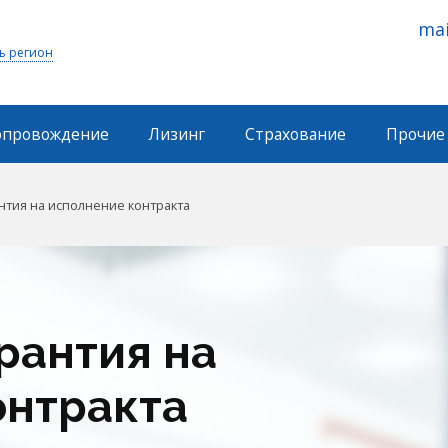
mai
ь регион
опровождение
Лизинг
Страхование
Прочие 
нтия на исполнение контракта
рантия на
онтракта