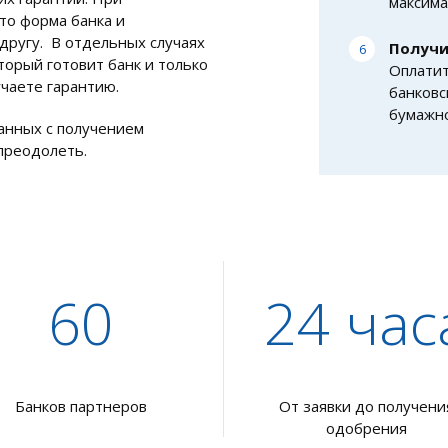
максима
то форма банка и
 другу. В отдельных случаях
Получи
оторый готовит банк и только
Оплатит
учаете гарантию.
банковс
бумажн
анных с получением
 преодолеть.
60
24 час
Банков партнеров
От заявки до получени
одобрения