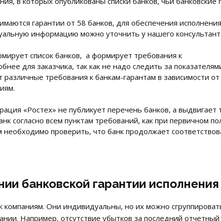
я, в которых опубликованы списки банков, чьи банковские 
маются гарантии от 58 банков, для обеспечения исполнения 
туальную информацию можно уточнить у нашего консультант
мирует список банков, а формирует требования к
обнее для заказчика, так как не надо следить за показателя
т различные требования к банкам-гарантам в зависимости от 
тиям.
рация «Ростех» не публикует перечень банков, а выдвигает 
нк согласно всем пунктам требований, как при первичном пол
 необходимо проверить, что банк продолжает соответствов
нии банковской гарантии исполнения
 к компаниям. Они индивидуальны, но их можно сгруппирова
ании. Например, отсутствие убытков за последний отчетный