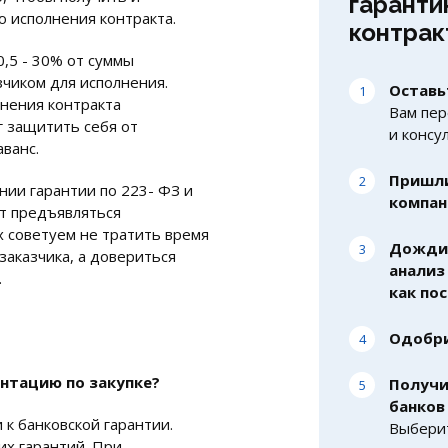
гаранти
ю исполнения контракта.
контрак
0,5 - 30% от суммы
зчиком для исполнения.
Оставь
нения контракта
Вам пер
г защитить себя от
и консу
ванс.
Пришли
нии гарантии по 223- ФЗ и
компан
ут предъявляться
х советуем не тратить время
Дождит
заказчика, а довериться
анализ
.
как по
Одобри
нтацию по закупке?
Получи
банков
 к банковской гарантии.
Выберит
их гарантий. При